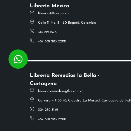
Librería México
libreria@fce.com.co
Calle 11 No. 5 - 60 Bogotá, Colombia
314 219 1576
+57 601 283 2200
Librería Remedios la Bella -
Cartagena
libreria.remedios@fce.com.co
Carrera 4 # 38-40, Claustro La Merced, Cartagena de Indi
304 239 3142
+57 601 283 2200