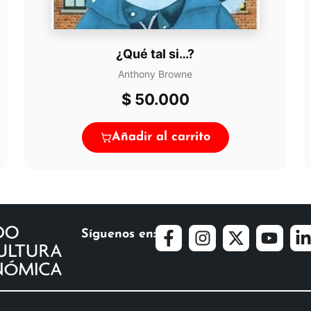
¿Qué tal si…?
Anthony Browne
$
50.000
Añadir al carrito
Síguenos en: