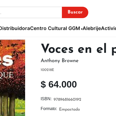
Buscar
Distribuidora
Centro Cultural GGM
Alebrije
Activ
Voces en el 
Anthony Browne
100218E
$
64.000
ISBN:
9789681660192
Formato:
Empastado