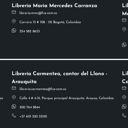
Librería María Mercedes Carranza
Li
Me
libreria.mmc@fce.com.co
Carrera 15 # 108 - 05 Bogotá, Colombia
324 582 8653
Librería Carmentea, cantar del Llano -
Li
Arauquita
Ca
libreria.carmentea@fce.com.co
as
Calle 4 # 4-51, Parque principal Arauquita. Arauca, Colombia
300 764 8844
+57 601 283 2200