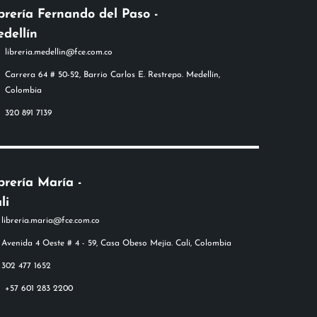
brería Fernando del Paso -
dellín
libreria.medellin@fce.com.co
Carrera 64 # 50-52, Barrio Carlos E. Restrepo. Medellín,
Colombia
320 891 7139
brería María -
li
+57 601 283 2200