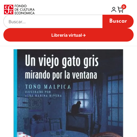
0
Buscar
Librería virtual
→