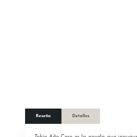
Reseña
Detalles
Tokio Año Cero
es la novela que inaugura