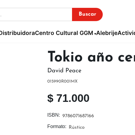
Buscar
Distribuidora
Centro Cultural GGM
Alebrije
Activ
Tokio año ce
David Peace
015990R001MX
$
71.000
ISBN:
9786071687166
Formato:
Rústico