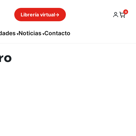
0
Librería virtual
→
idades
Noticias
Contacto
ro