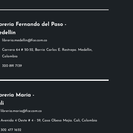
brería Fernando del Paso -
dellín
libreria.medellin@fce.com.co
Carrera 64 # 50-52, Barrio Carlos E. Restrepo. Medellín,
Colombia
320 891 7139
brería María -
li