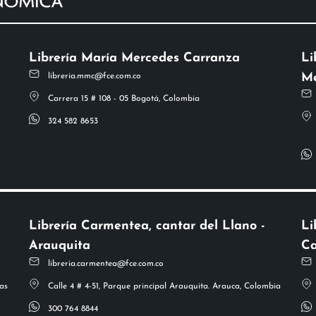
Librería María Mercedes Carranza
Li
Me
libreria.mmc@fce.com.co
Carrera 15 # 108 - 05 Bogotá, Colombia
324 582 8653
Librería Carmentea, cantar del Llano -
Li
Arauquita
Ca
libreria.carmentea@fce.com.co
as
Calle 4 # 4-51, Parque principal Arauquita. Arauca, Colombia
300 764 8844