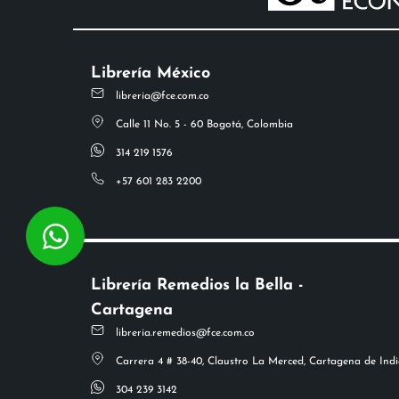
Librería México
libreria@fce.com.co
Calle 11 No. 5 - 60 Bogotá, Colombia
314 219 1576
+57 601 283 2200
Librería Remedios la Bella -
Cartagena
libreria.remedios@fce.com.co
Carrera 4 # 38-40, Claustro La Merced, Cartagena de Indi
304 239 3142