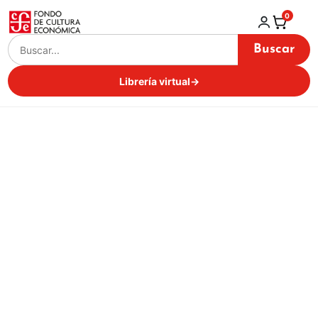
0
Buscar
Librería virtual
→