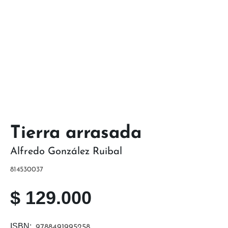
Tierra arrasada
Alfredo González Ruibal
814530037
$
129.000
ISBN:
9788491995258