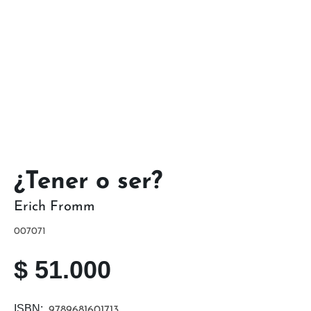
¿Tener o ser?
Erich Fromm
007071
$
51.000
ISBN:
9789681601713