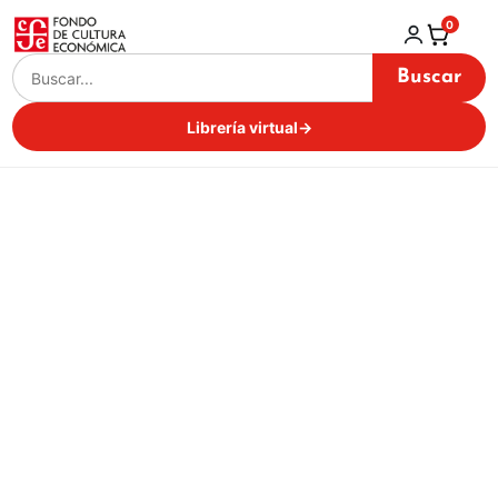
0
Buscar
Librería virtual
→