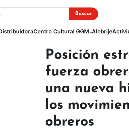
Buscar
Distribuidora
Centro Cultural GGM
Alebrije
Activ
Posición est
fuerza obrer
una nueva hi
los movimien
obreros