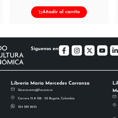
Añadir al carrito
Síguenos en:
Librería María Mercedes Carranza
Li
Me
libreria.mmc@fce.com.co
Carrera 15 # 108 - 05 Bogotá, Colombia
324 582 8653