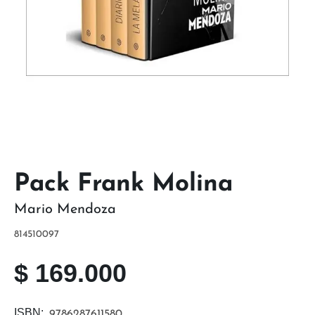
Pack Frank Molina
Mario Mendoza
814510097
$
169.000
ISBN:
9786287611580