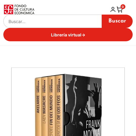
0
Buscar
Librería virtual
→