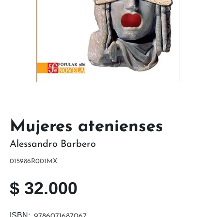
Mujeres atenienses
Alessandro Barbero
015986R001MX
$
32.000
ISBN:
9786071687067