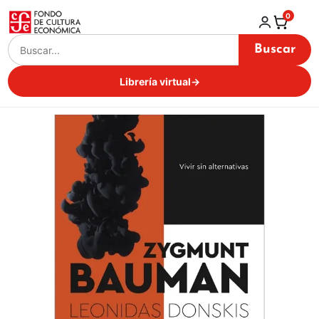
0
Buscar
Librería virtual
→