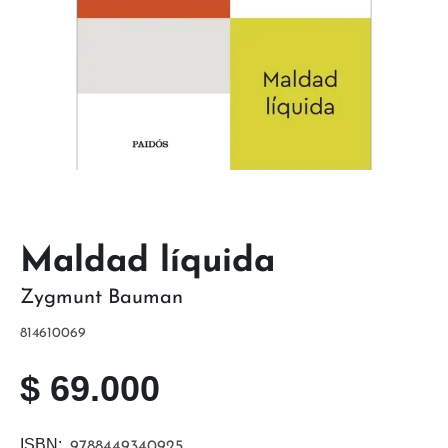
Maldad líquida
Zygmunt Bauman
814610069
$
69.000
ISBN:
9788449340925