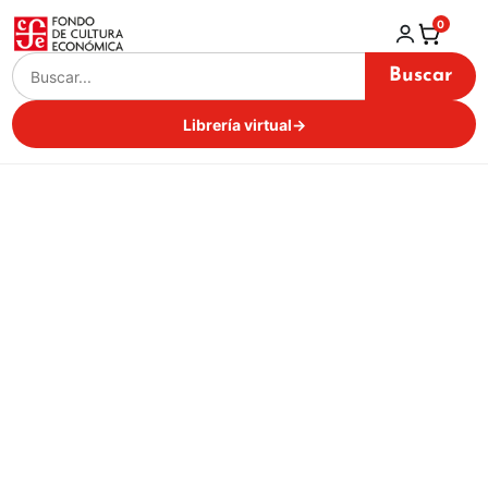
0
Buscar
Librería virtual
→