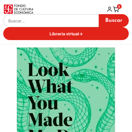
0
Buscar
Librería virtual
→