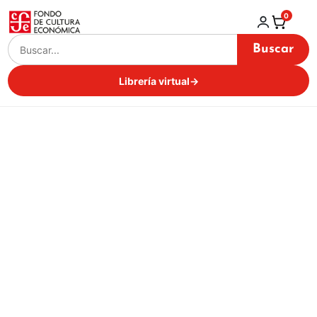
0
Buscar
Librería virtual
→