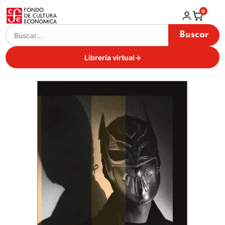
0
Buscar
Librería virtual
→