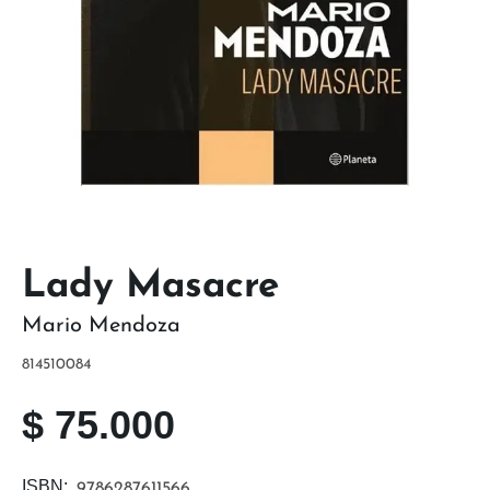
Lady Masacre
Mario Mendoza
814510084
$
75.000
ISBN:
9786287611566