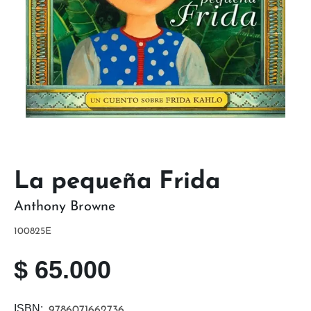
La pequeña Frida
Anthony Browne
100825E
$
65.000
ISBN:
9786071662736