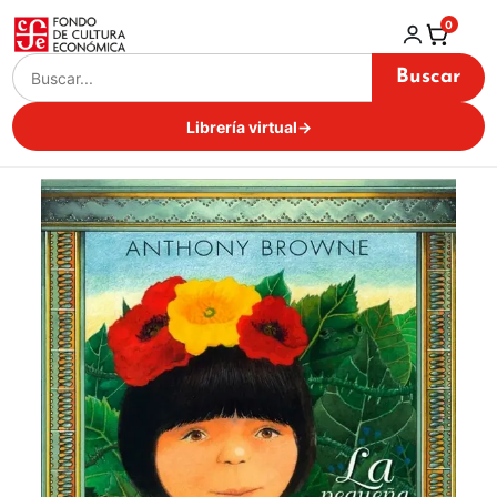
0
Buscar
Librería virtual
→