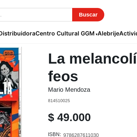
Buscar
Distribuidora
Centro Cultural GGM
Alebrije
Activ
La melancolí
feos
Mario Mendoza
814510025
$
49.000
ISBN:
9786287611030