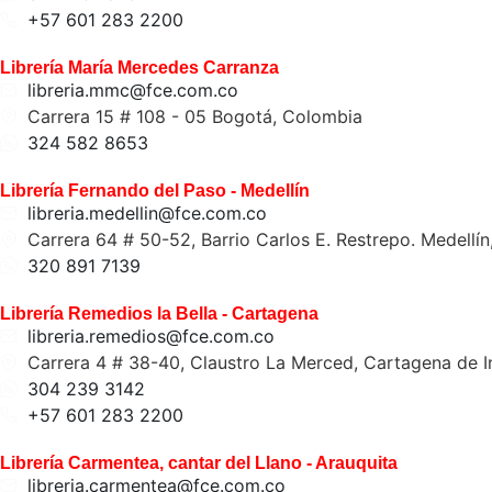
+57 601 283 2200
Librería María Mercedes Carranza
libreria.mmc@fce.com.co
Carrera 15 # 108 - 05 Bogotá, Colombia
324 582 8653
Librería Fernando del Paso - Medellín
libreria.medellin@fce.com.co
Carrera 64 # 50-52, Barrio Carlos E. Restrepo. Medellí
320 891 7139
Librería Remedios la Bella - Cartagena
libreria.remedios@fce.com.co
Carrera 4 # 38-40, Claustro La Merced, Cartagena de I
304 239 3142
+57 601 283 2200
Librería Carmentea, cantar del Llano - Arauquita
libreria.carmentea@fce.com.co