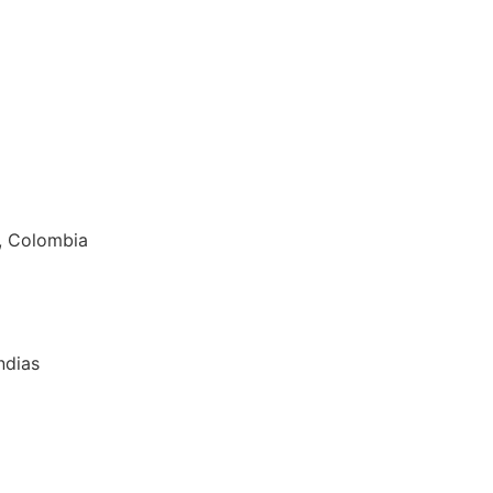
n, Colombia
ndias