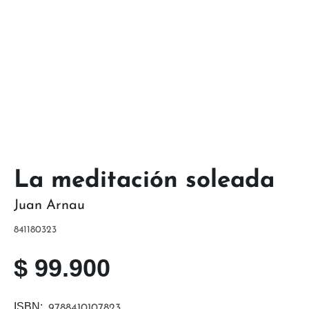
La meditación soleada
Juan Arnau
841180323
$
99.900
ISBN:
9788410107823