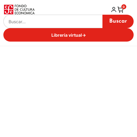
0
Buscar
Librería virtual
→