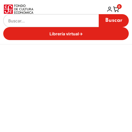
0
Buscar
Librería virtual
→