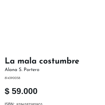
La mala costumbre
Alana S. Portero
814390058
$
59.000
ISBN:
9786287582903