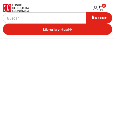
0
Buscar
Librería virtual
→