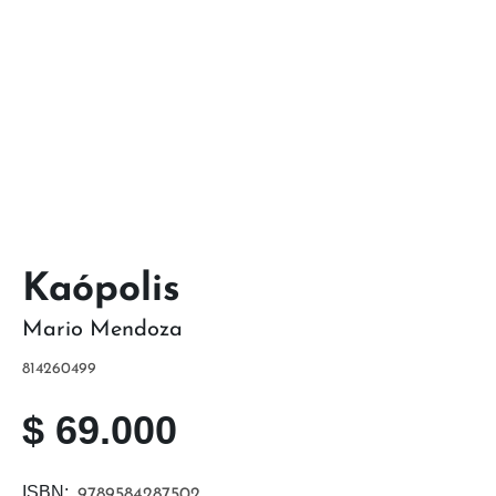
Kaópolis
Mario Mendoza
814260499
$
69.000
ISBN:
9789584287502