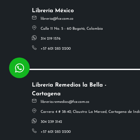
Librería México
libreria@fce.com.co
Calle 11 No. 5 - 60 Bogotá, Colombia
314 219 1576
+57 601 283 2200
Librería Remedios la Bella -
Cartagena
libreria.remedios@fce.com.co
Carrera 4 # 38-40, Claustro La Merced, Cartagena de Indi
304 239 3142
+57 601 283 2200