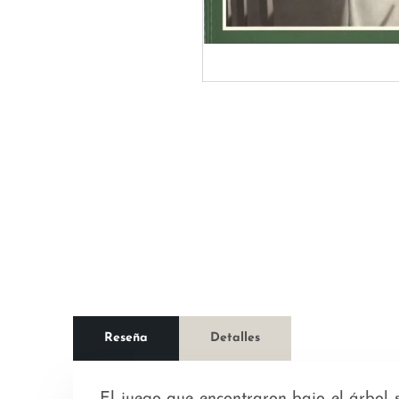
Reseña
Detalles
El juego que encontraron bajo el árbol 