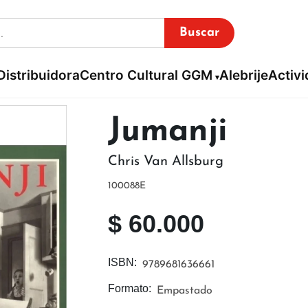
Buscar
Distribuidora
Centro Cultural GGM
Alebrije
Activ
Jumanji
Chris Van Allsburg
100088E
$
60.000
ISBN:
9789681636661
Formato:
Empastado