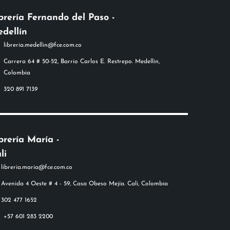
brería Fernando del Paso -
dellín
libreria.medellin@fce.com.co
Carrera 64 # 50-52, Barrio Carlos E. Restrepo. Medellín,
Colombia
320 891 7139
brería María -
li
+57 601 283 2200