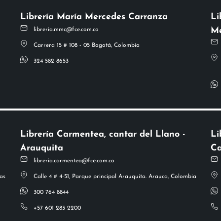
Librería María Mercedes Carranza
Li
Me
libreria.mmc@fce.com.co
Carrera 15 # 108 - 05 Bogotá, Colombia
324 582 8653
Librería Carmentea, cantar del Llano -
Li
Arauquita
Ca
libreria.carmentea@fce.com.co
as
Calle 4 # 4-51, Parque principal Arauquita. Arauca, Colombia
300 764 8844
+57 601 283 2200