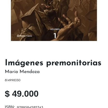
Imágenes premonitorias
Mario Mendoza
814998350
$
49.000
ISBN:
9789584282743