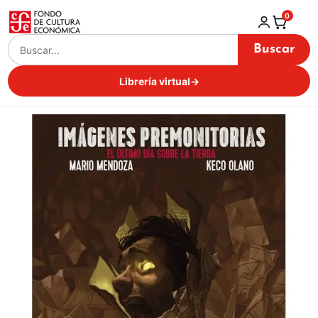
0
Buscar
Librería virtual
→