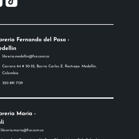
brería Fernando del Paso -
dellín
libreria.medellin@fce.com.co
Carrera 64 # 50-52, Barrio Carlos E. Restrepo. Medellín,
Colombia
320 891 7139
brería María -
li