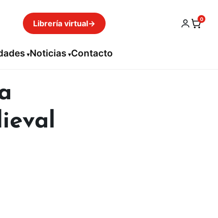
0
Librería virtual
→
idades
Noticias
Contacto
la
dieval