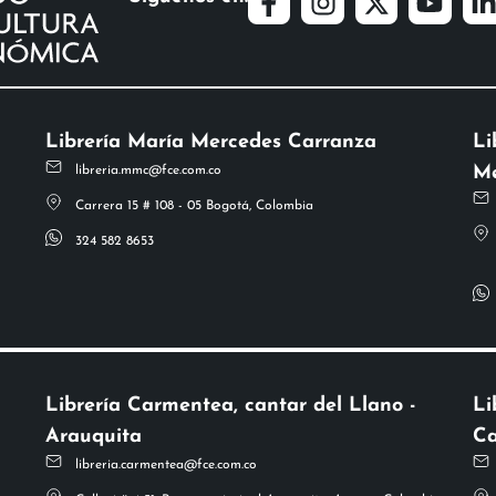
Librería María Mercedes Carranza
Li
Me
libreria.mmc@fce.com.co
Carrera 15 # 108 - 05 Bogotá, Colombia
324 582 8653
Librería Carmentea, cantar del Llano -
Li
Arauquita
Ca
libreria.carmentea@fce.com.co