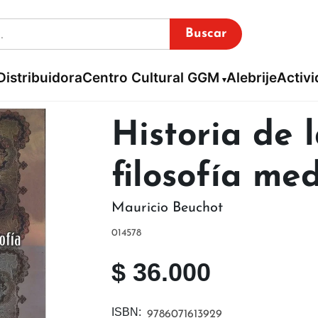
Buscar
Distribuidora
Centro Cultural GGM
Alebrije
Activ
Historia de 
filosofía me
Mauricio Beuchot
014578
$
36.000
ISBN:
9786071613929