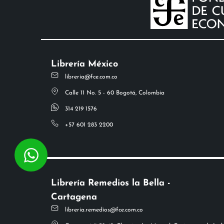
Librería México
libreria@fce.com.co
Calle 11 No. 5 - 60 Bogotá, Colombia
314 219 1576
+57 601 283 2200
Librería Remedios la Bella -
Cartagena
libreria.remedios@fce.com.co