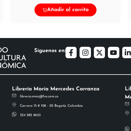
Añadir al carrito
Síguenos en:
Librería María Mercedes Carranza
Li
Me
libreria.mmc@fce.com.co
Carrera 15 # 108 - 05 Bogotá, Colombia
324 582 8653