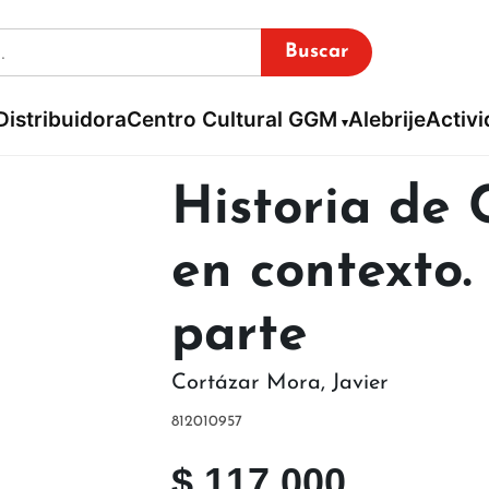
Buscar
Distribuidora
Centro Cultural GGM
Alebrije
Activ
Historia de
en contexto
parte
Cortázar Mora
,
Javier
812010957
$
117.000