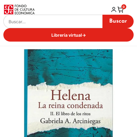
0
Buscar
Librería virtual
→