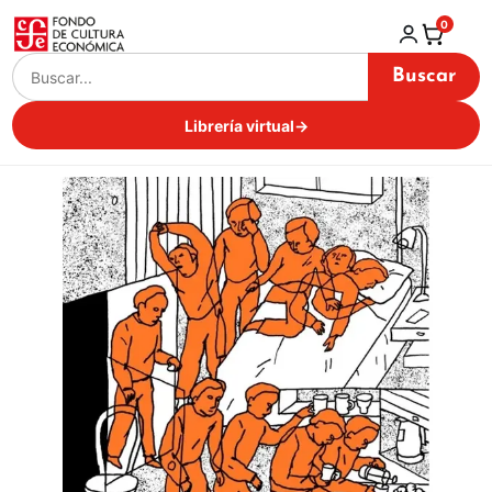
0
Buscar
Librería virtual
→