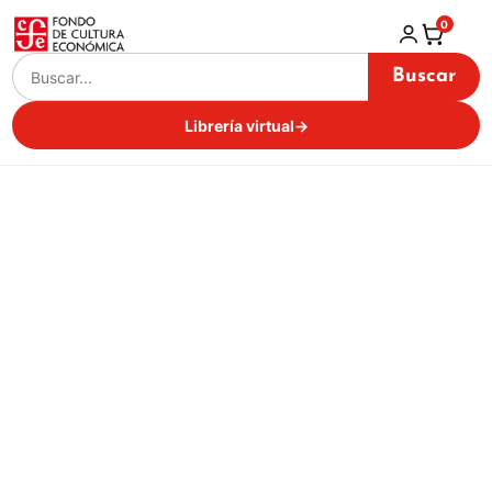
0
Buscar
Librería virtual
→