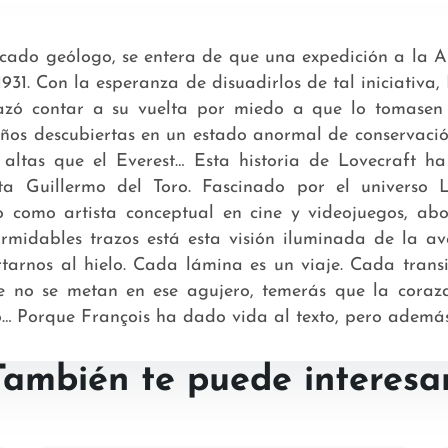
acado geólogo, se entera de que una expedición a la A
931. Con la esperanza de disuadirlos de tal iniciativa, 
azó contar a su vuelta por miedo a que lo tomasen p
 años descubiertas en un estado anormal de conservació
altas que el Everest… Esta historia de Lovecraft ha
ta Guillermo del Toro. Fascinado por el universo Lo
o como artista conceptual en cine y videojuegos, ab
ormidables trazos está esta visión iluminada de la av
arnos al hielo. Cada lámina es un viaje. Cada transic
que no se metan en ese agujero, temerás que la cor
ido… Porque François ha dado vida al texto, pero ademá
También te puede interesar