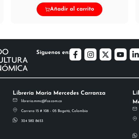
Añadir al carrito
Síguenos en:
Librería María Mercedes Carranza
Li
Me
libreria.mmc@fce.com.co
Carrera 15 # 108 - 05 Bogotá, Colombia
324 582 8653