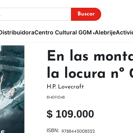
Buscar
Distribuidora
Centro Cultural GGM
Alebrije
Activ
En las mont
la locura nº
H.P. Lovecraft
814011048
$
109.000
ISBN:
9788445008522