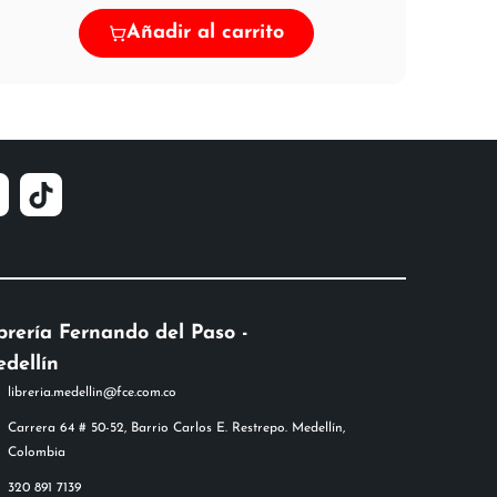
Añadir al carrito
brería Fernando del Paso -
dellín
libreria.medellin@fce.com.co
Carrera 64 # 50-52, Barrio Carlos E. Restrepo. Medellín,
Colombia
320 891 7139