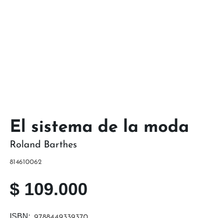
El sistema de la moda
Roland Barthes
814610062
$
109.000
ISBN:
9788449339370