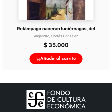
Relámpago naceran luciérnagas, del
Alejandro, Cortés González
$
35.000
Añadir al carrito