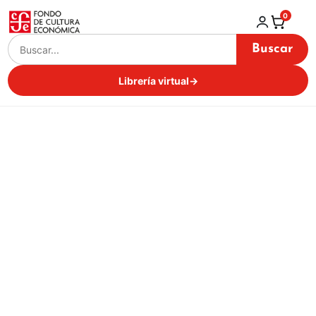
0
Buscar
Librería virtual
→