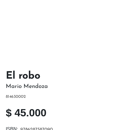
El robo
Mario Mendoza
814630002
$
45.000
ISBN:
9786287587090