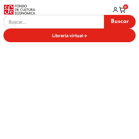
0
Buscar
Librería virtual
→