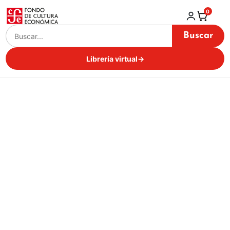
0
Buscar
Librería virtual
→