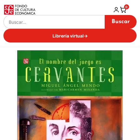
0
Buscar
Librería virtual
→