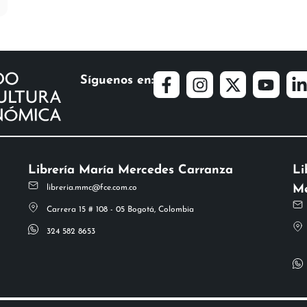
Síguenos en:
Librería María Mercedes Carranza
Li
Me
libreria.mmc@fce.com.co
Carrera 15 # 108 - 05 Bogotá, Colombia
324 582 8653