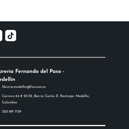
brería Fernando del Paso -
dellín
libreria.medellin@fce.com.co
Carrera 64 # 50-52, Barrio Carlos E. Restrepo. Medellín,
Colombia
320 891 7139