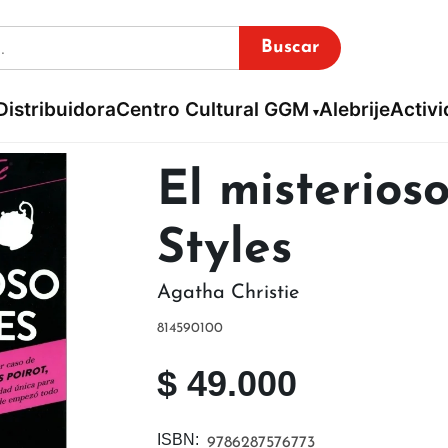
Buscar
Distribuidora
Centro Cultural GGM
Alebrije
Activ
El misterios
Styles
Agatha Christie
814590100
$
49.000
ISBN:
9786287576773