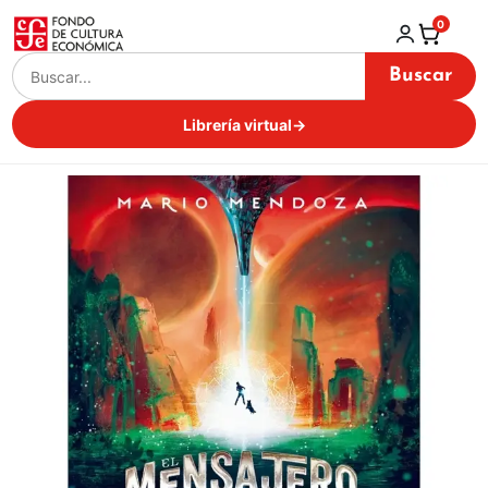
0
Buscar
Librería virtual
→