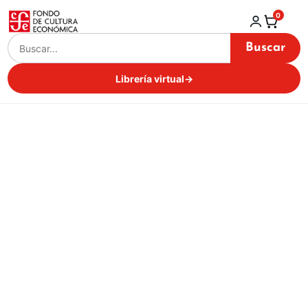
0
Buscar
Librería virtual
→