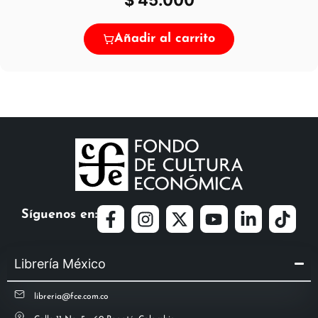
$
45.000
Añadir al carrito
Síguenos en:
Librería México
libreria@fce.com.co