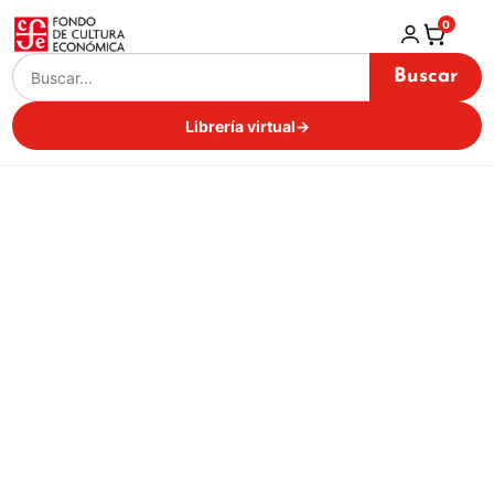
0
Buscar
Librería virtual
→