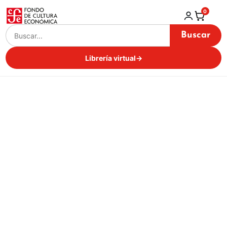
0
Buscar
Librería virtual
→