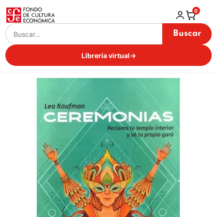
0
Buscar
Librería virtual
→