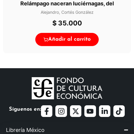
Relámpago naceran luciérnagas, del
Alejandro, Cortés González
$
35.000
Añadir al carrito
Síguenos en:
Librería México