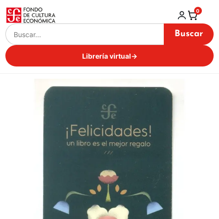
0
Buscar
Librería virtual
→