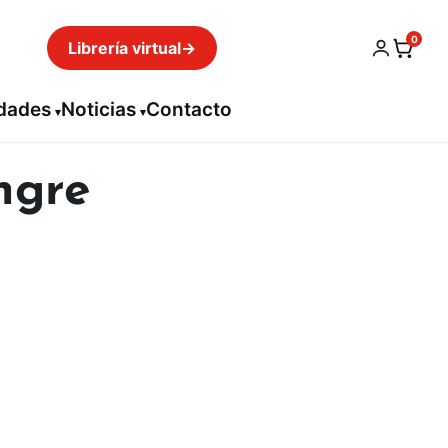
0
Librería virtual
→
idades
Noticias
Contacto
ngre