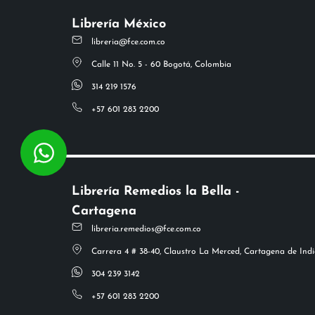
Librería México
libreria@fce.com.co
Calle 11 No. 5 - 60 Bogotá, Colombia
314 219 1576
+57 601 283 2200
Librería Remedios la Bella -
Cartagena
libreria.remedios@fce.com.co
Carrera 4 # 38-40, Claustro La Merced, Cartagena de Indi
304 239 3142
+57 601 283 2200