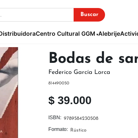
Buscar
Distribuidora
Centro Cultural GGM
Alebrije
Activ
Bodas de sa
Federico García Lorca
814490050
$
39.000
ISBN:
9789584230508
Formato:
Rústico