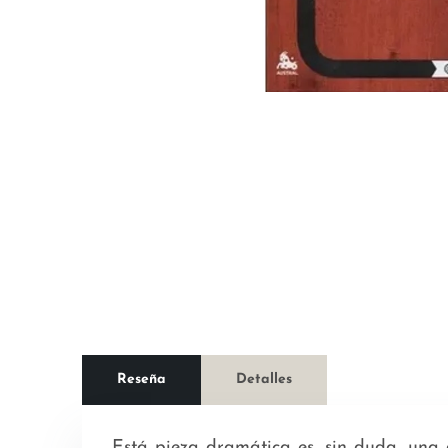
Reseña
Detalles
Está pieza dramática es, sin duda, una 