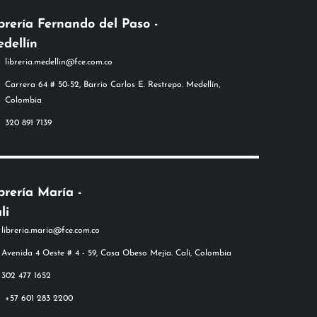
brería Fernando del Paso -
dellín
libreria.medellin@fce.com.co
Carrera 64 # 50-52, Barrio Carlos E. Restrepo. Medellín,
Colombia
320 891 7139
brería María -
li
+57 601 283 2200