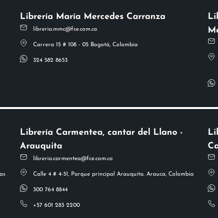
Librería María Mercedes Carranza
Li
Me
libreria.mmc@fce.com.co
Carrera 15 # 108 - 05 Bogotá, Colombia
324 582 8653
Librería Carmentea, cantar del Llano -
Li
Arauquita
Ca
libreria.carmentea@fce.com.co
as
Calle 4 # 4-51, Parque principal Arauquita. Arauca, Colombia
300 764 8844
+57 601 283 2200