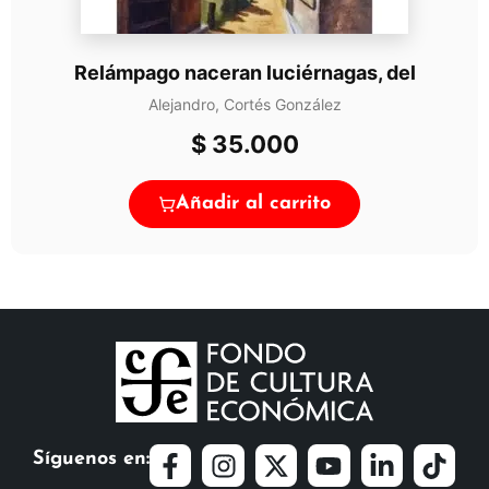
Relámpago naceran luciérnagas, del
Alejandro, Cortés González
$
35.000
Añadir al carrito
Síguenos en: