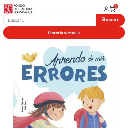
0
Buscar
Librería virtual
→