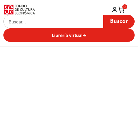
0
Buscar
Librería virtual
→