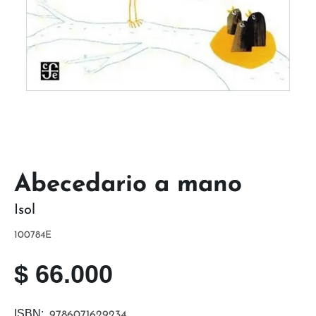
Abecedario a mano
Isol
100784E
$
66.000
ISBN:
9786071629234