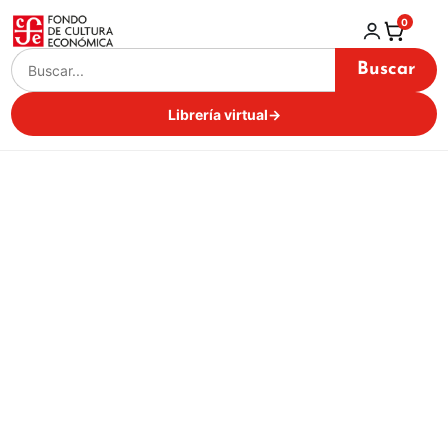
0
Buscar
Librería virtual
→