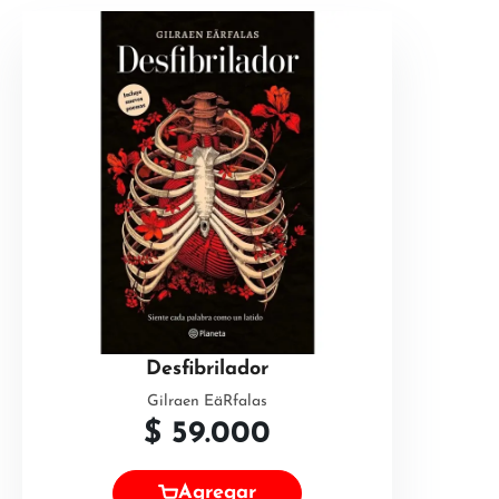
Desfibrilador
Gilraen EäRfalas
$
59.000
Agregar