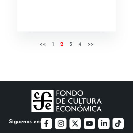
<<
1
2
3
4
>>
Síguenos en: