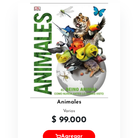
Animales
Varios
$
99.000
Agregar