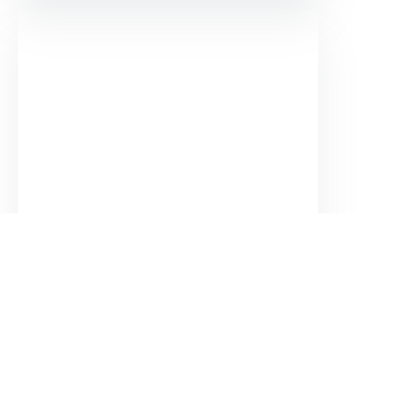
El corazón helado
Almudena Grandes
$
79.000
Agregar