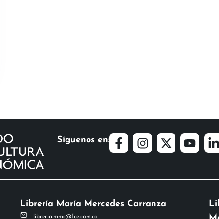
Síguenos en:
Librería María Mercedes Carranza
Li
Me
libreria.mmc@fce.com.co