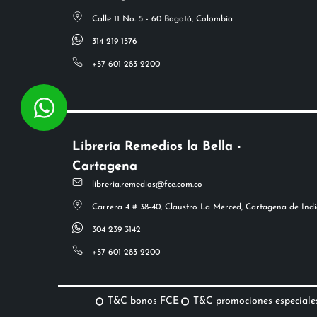
Calle 11 No. 5 - 60 Bogotá, Colombia
314 219 1576
+57 601 283 2200
Librería Remedios la Bella -
Cartagena
libreria.remedios@fce.com.co
Carrera 4 # 38-40, Claustro La Merced, Cartagena de Indi
304 239 3142
+57 601 283 2200
T&C bonos FCE
T&C promociones especiale