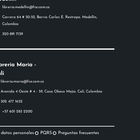
libreria.medellin@fce.com.co
Carrera 64 # 50-52, Barrio Carlos E. Restrepo. Medellín,
Colombia
320 891 7139
brería María -
li
+57 601 283 2200
 datos personales
PQRS
Preguntas frecuentes