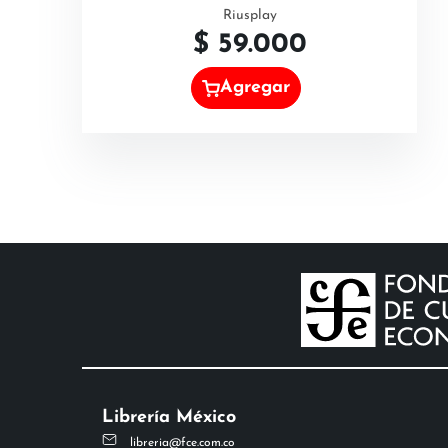
Riusplay
$
59.000
Agregar
Librería México
libreria@fce.com.co