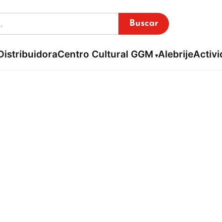
Buscar
Distribuidora
Centro Cultural GGM
Alebrije
Activ
Riusplay
Inicio / Librería virtual /
Riusplay