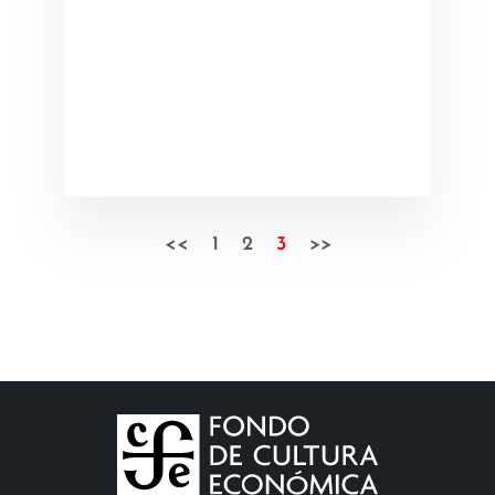
<<
1
2
3
>>