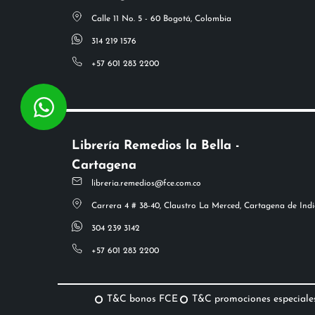
Calle 11 No. 5 - 60 Bogotá, Colombia
314 219 1576
+57 601 283 2200
Librería Remedios la Bella -
Cartagena
libreria.remedios@fce.com.co
Carrera 4 # 38-40, Claustro La Merced, Cartagena de Indi
304 239 3142
+57 601 283 2200
T&C bonos FCE
T&C promociones especiale