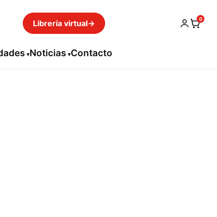
0
Librería virtual
→
idades
Noticias
Contacto
t