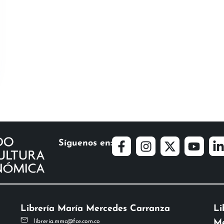
Síguenos en:
Librería María Mercedes Carranza
Li
Me
libreria.mmc@fce.com.co