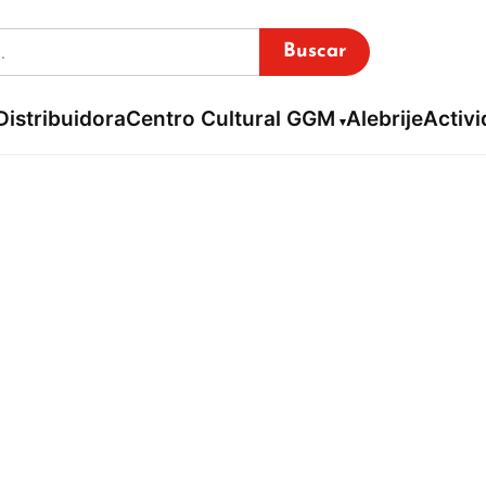
Buscar
Distribuidora
Centro Cultural GGM
Alebrije
Activ
Mills Charles Wrigh
Inicio / Librería virtual /
Mills Charles Wright