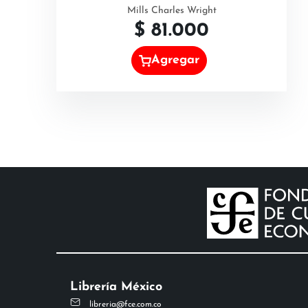
Mills Charles Wright
$
81.000
Agregar
Librería México
libreria@fce.com.co