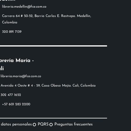
libreria.medellin@fce.com.co
Carrera 64 # 50-52, Barrio Carlos E. Restrepo. Medellín,
Colombia
320 891 7139
brería María -
li
+57 601 283 2200
 datos personales
PQRS
Preguntas frecuentes